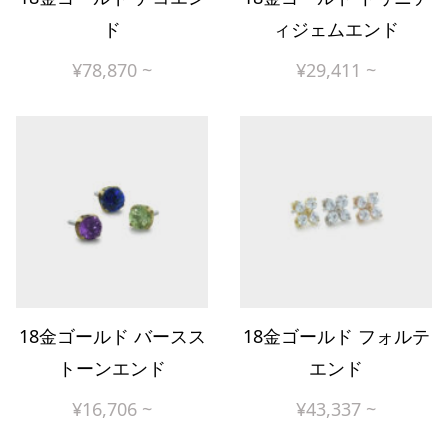
ド
ィジェムエンド
¥
78,870
~
¥
29,411
~
18金ゴールド バースス
18金ゴールド フォルテ
トーンエンド
エンド
¥
16,706
~
¥
43,337
~