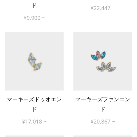
ド
¥
22,447
~
¥
9,900
~
マーキーズドゥオエン
マーキーズファンエン
ド
ド
¥
17,018
~
¥
20,867
~