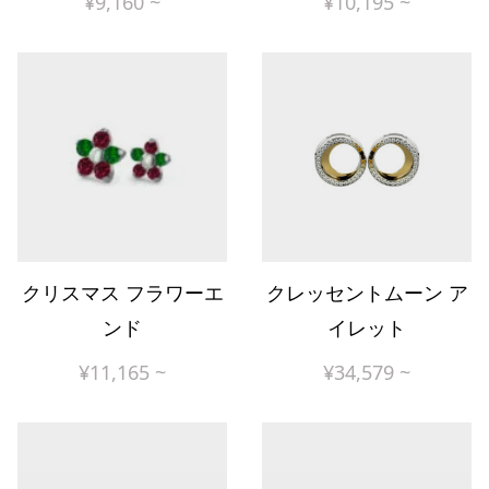
¥
9,160
~
¥
10,195
~
クリスマス フラワーエ
クレッセントムーン ア
ンド
イレット
¥
11,165
~
¥
34,579
~