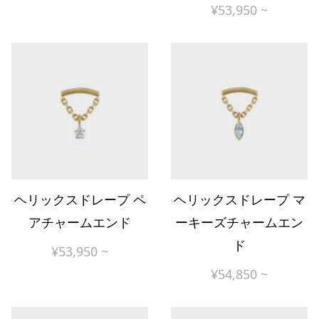
¥
53,950
~
ヘリックスドレープ ペ
ヘリックスドレープ マ
アチャームエンド
ーキーズチャームエン
ド
¥
53,950
~
¥
54,850
~