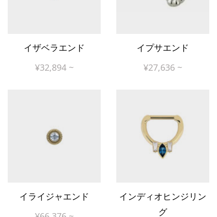
イザベラエンド
イプサエンド
¥
32,894
~
¥
27,636
~
イライジャエンド
インディオヒンジリン
グ
¥
66,376
~