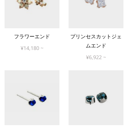
フラワーエンド
プリンセスカットジェ
ムエンド
¥
14,180
~
¥
6,922
~