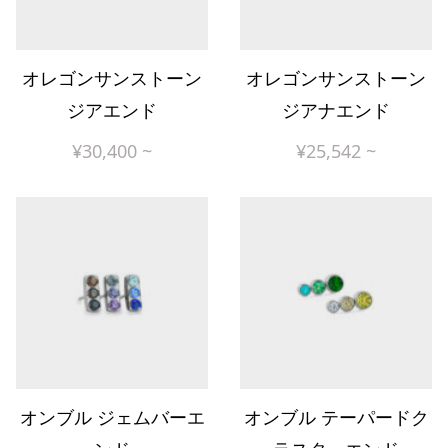
オレゴンサンストーン
オレゴンサンストーン
ジアエンド
ジアナエンド
¥
30,400
~
¥
25,542
~
オンブル ジェムバーエ
オンブル テーパードク