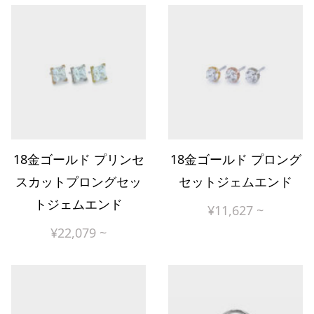
18金ゴールド プリンセ
18金ゴールド プロング
スカットプロングセッ
セットジェムエンド
トジェムエンド
¥
11,627
~
¥
22,079
~