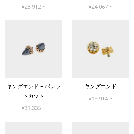
¥
25,912
~
¥
24,067
~
キングエンド – バレッ
キングエンド
トカット
¥
19,914
~
¥
31,335
~