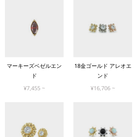
マーキーズベゼルエン
18金ゴールド アレオエ
ド
ンド
¥
7,455
~
¥
16,706
~