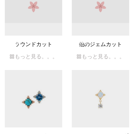
New!
New!
ラウンドカット
他のジェムカット
もっと見る。。。
もっと見る。。。