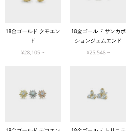
18金ゴールド クモエン
18金ゴールド サンカボ
ド
ションジェムエンド
¥
28,105
~
¥
25,548
~
18金ゴールド デコエン
18金ゴールド トリニテ