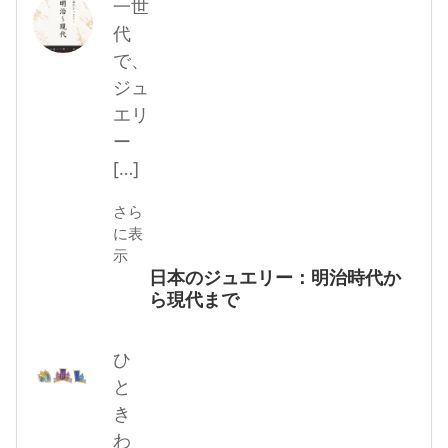
一世
代
で、
ジュ
エリ
ー
[…]
さら
に表
示
日本のジュエリー：明治時代か
ら現代まで
ひ
と
き
わ