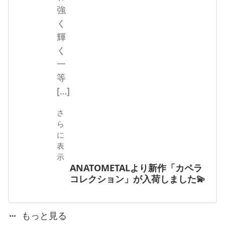
強
く
輝
く
一
等
[…]
さ
ら
に
表
示
ANATOMETALより新作「カペラ
コレクション」が入荷しました💫
もっと見る