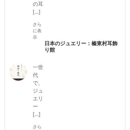
の耳
[…]
さら
に表
示
日本のジュエリー：榛東村耳飾
り館
一世
代
で、
ジュ
エリ
ー
[…]
さら