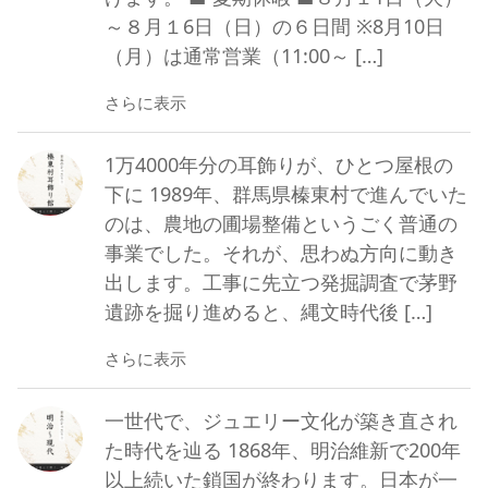
～８月１6日（日）の６日間 ※8月10日
（月）は通常営業（11:00～ […]
さらに表示
1万4000年分の耳飾りが、ひとつ屋根の
下に 1989年、群馬県榛東村で進んでいた
のは、農地の圃場整備というごく普通の
事業でした。それが、思わぬ方向に動き
出します。工事に先立つ発掘調査で茅野
遺跡を掘り進めると、縄文時代後 […]
さらに表示
一世代で、ジュエリー文化が築き直され
た時代を辿る 1868年、明治維新で200年
以上続いた鎖国が終わります。日本が一