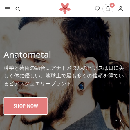
0
NeoMetal
世界中のピアッサーに愛されるプッシュピン
目に美
し、ボディピアス業界にプッシュピンバーベ
得てい
いたポップで若々しいデザインが魅力の優秀
スブランド。
SHOP NOW
2
/
4