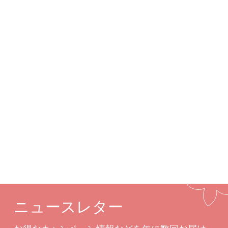
はの繊細な細工を施すことで、ジェムストーンから
放たれる輝きが龍の躍動感を演出します。
詳細
カスタムオプション
関連商品
ニュースレター