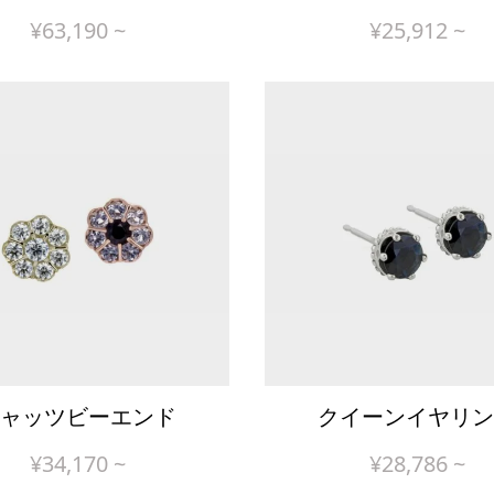
¥
63,190
~
¥
25,912
~
ャッツビーエンド
クイーンイヤリン
¥
34,170
~
¥
28,786
~