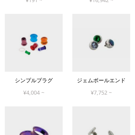
¥
191
~
¥
16,942
~
シンプルプラグ
ジェムボールエンド
¥
4,004
~
¥
7,752
~