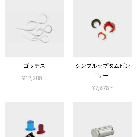
ゴッデス
シンプルセプタムピン
サー
¥
12,280
~
¥
7,678
~