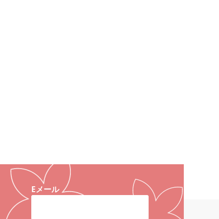
サイズに合
、ネジ同様
だけます。
ただけま
Eメール