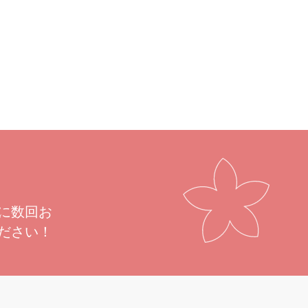
内径のサイズを沢山ご用意しております。
に数回お
ださい！