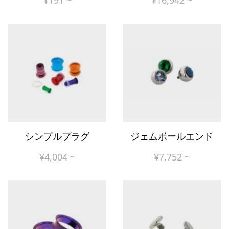
¥
191
~
¥
16,942
~
シンプルプラグ
ジェムボールエンド
¥
4,004
~
¥
7,752
~