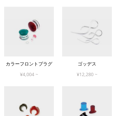
カラーフロントプラグ
ゴッデス
¥
4,004
~
¥
12,280
~