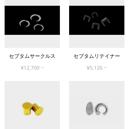
セプタムサークルス
セプタムリテイナー
¥
12,700
~
¥
5,126
~