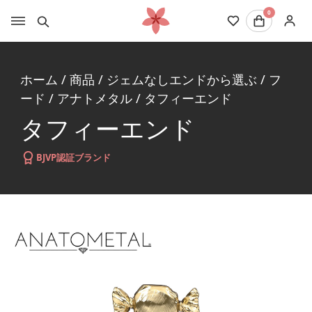
0
ホーム
/
商品
/
ジェムなしエンドから選ぶ
/
フ
ード
/
アナトメタル
/
タフィーエンド
タフィーエンド
BJVP認証ブランド