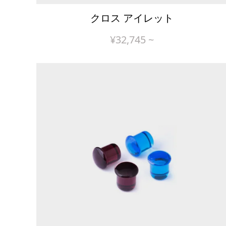
クロス アイレット
¥
32,745
~