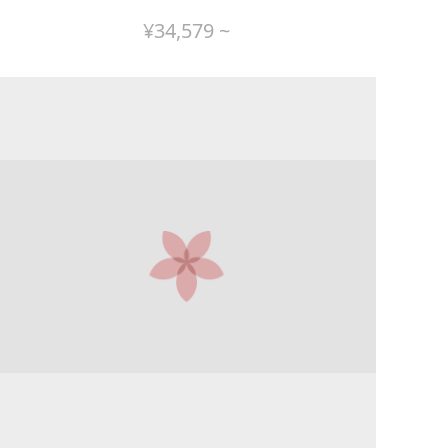
¥
34,579
~