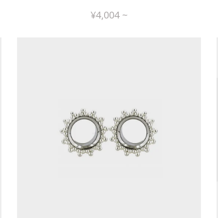
¥
4,004
~