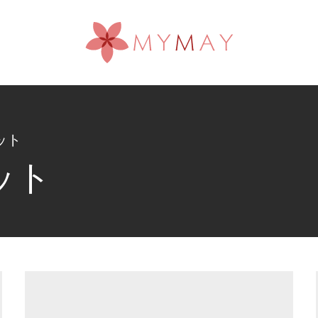
ット
ット