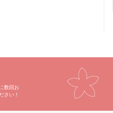
に数回お
ださい！