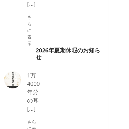
[…]
さ
ら
に
表
示
2026年夏期休暇のお知ら
せ
1万
4000
年分
の耳
[…]
さら
に表