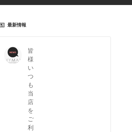
最新情報
皆
様
い
つ
も
当
店
を
ご
利