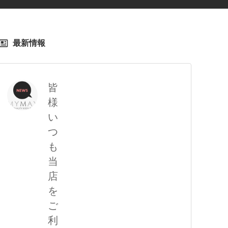
最新情報
皆
様
い
つ
も
当
店
を
ご
利