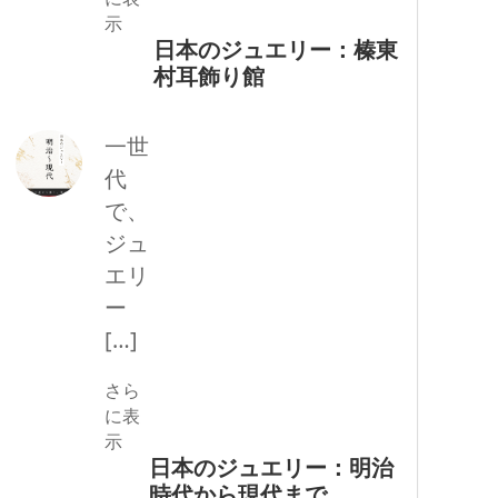
示
日本のジュエリー：榛東
村耳飾り館
一世
代
で、
ジュ
エリ
ー
[…]
さら
に表
示
日本のジュエリー：明治
時代から現代まで