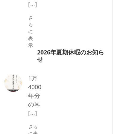
[…]
さ
ら
に
表
示
2026年夏期休暇のお知ら
せ
1万
4000
年分
の耳
[…]
さら
に表