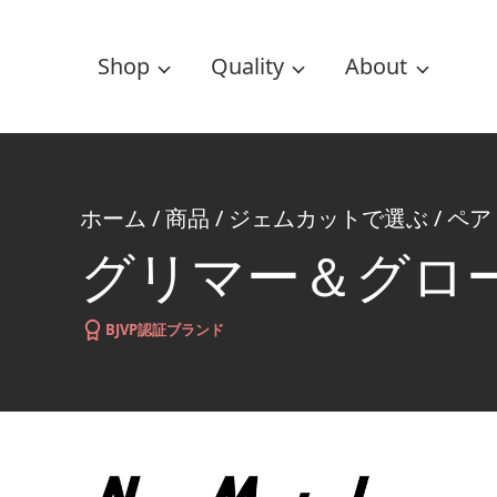
Shop
Quality
About
ホーム
/
商品
/
ジェムカットで選ぶ
/
ペア
グリマー＆グロ
BJVP認証ブランド