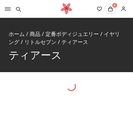
0
ホーム
/
商品
/
定番ボディジュエリー
/
イヤリ
ング
/
リトルセブン
/
ティアース
ティアース