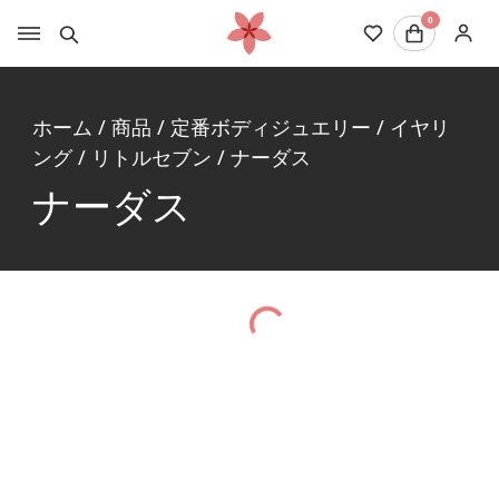
0
ホーム
/
商品
/
定番ボディジュエリー
/
イヤリ
ング
/
リトルセブン
/
ナーダス
ナーダス