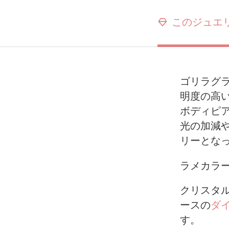
このジュエ
ゴリラグ
明度の高
ボディピ
光の加減
リーとな
ラメカラ
クリスタ
ースの
ダ
す。