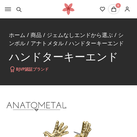
0
ホーム
/
商品
/
ジェムなしエンドから選ぶ
/
シ
ンボル
/
アナトメタル
/
ハンドターキーエンド
ハンドターキーエンド
BJVP認証ブランド