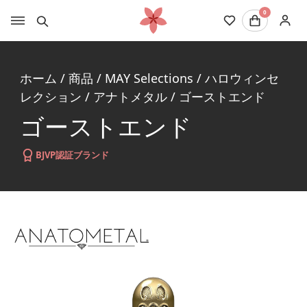
0
ホーム
/
商品
/
MAY Selections
/
ハロウィンセ
レクション
/
アナトメタル
/
ゴーストエンド
ゴーストエンド
BJVP認証ブランド