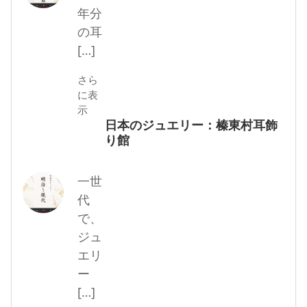
年分
の耳
[…]
さら
に表
示
日本のジュエリー：榛東村耳飾
り館
一世
代
で、
ジュ
エリ
ー
[…]