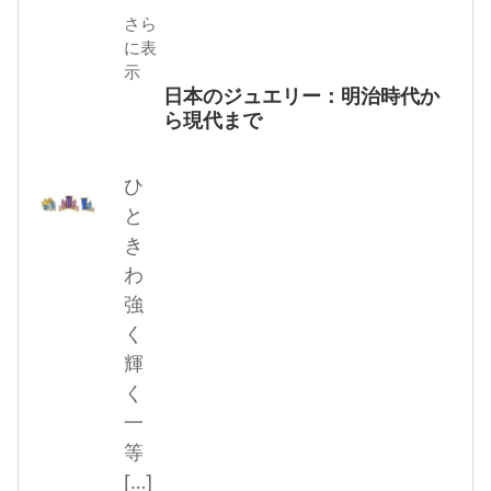
さら
に表
示
日本のジュエリー：明治時代か
ら現代まで
ひ
と
き
わ
強
く
輝
く
一
等
[…]