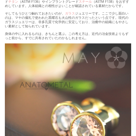
ド
チタン
（ASTM F136）やインプラントグレード
スチール
（ASTM F138）をおすす
めしています。人体組織との相性がよいことが確認されている素材だからです。
そしてもうひとつ触れておきたいのが、
ガラス
ジュエリーです。ここで少し面白い
のは、マヤの儀礼で使われた黒曜石も火山性のガラスだったという点です。現代の
ガラスジュエリーは、非多孔質で化学的に安定しており、治癒中の組織にもやさし
い素材として知られています。
身体の中に入れるものは、きちんと選ぶ。この考え方は、近代の冶金技術よりもず
っと前から、すでに共有されていたのかもしれません。