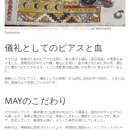
An author from the Mixteca region c.1500
,
CC BY-SA 4.0
, via Wikimedia
Commons
儀礼としてのピアスと血
マヤには、装飾のためのピアスとは別に、血を捧げる儀礼（自己瀉血）の実践もあ
りました。黒曜石の刃やエイの棘、棘などを用い、血を捧げるために耳や舌、唇な
どに傷をつけたとされます。とくに支配者の血は強い力を持つと考えられていまし
た。
装飾としてのピアスと、儀礼としての穿刺。2つは同じ文化の中で共存し、ときには
同じ身体の上で交差していたのです。
MAYのこだわり
マヤが示していた、素材選びには意志が出るという感覚は、現代のボディピアスに
も通じます。翡翠が選ばれたのは、身体にふさわしい素材だったからです。希少
で、安定していて、象徴性も強い。そうした条件を満たしていました。
MAYでは、神秘的な意味づけというより、実用的な理由から、インプラントグレー