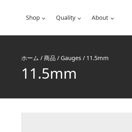
Shop
Quality
About
ホーム
/
商品
/
Gauges
/
11.5mm
11.5mm