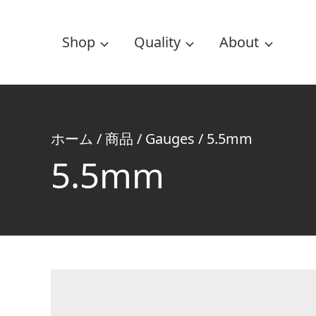
Shop
Quality
About
ホーム
/
商品
/
Gauges
/
5.5mm
5.5mm