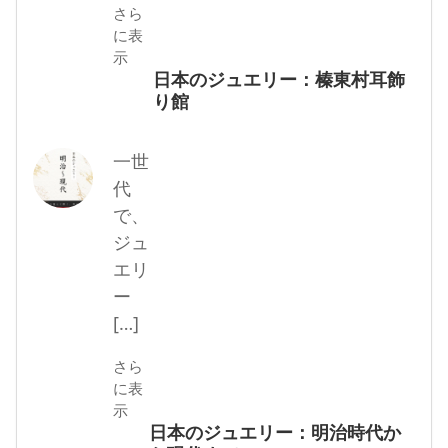
さら
に表
示
日本のジュエリー：榛東村耳飾
り館
一世
代
で、
ジュ
エリ
ー
[…]
さら
に表
示
日本のジュエリー：明治時代か