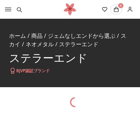
0
ホーム
/
商品
/
ジェムなしエンドから選ぶ
/
ス
カイ
/
ネオメタル
/
ステラーエンド
ステラーエンド
BJVP認証ブランド