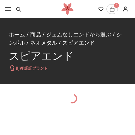
0
ホーム
/
商品
/
ジェムなしエンドから選ぶ
/
シ
ンボル
/
ネオメタル
/
スピアエンド
スピアエンド
BJVP認証ブランド