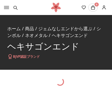
0
ホーム
/
商品
/
ジェムなしエンドから選ぶ
/
シ
ンボル
/
ネオメタル
/
ヘキサゴンエンド
ヘキサゴンエンド
BJVP認証ブランド