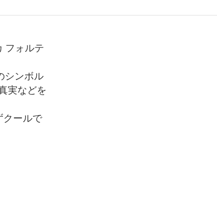
カ フォルテ
そのシンボル
真実などを
ずクールで