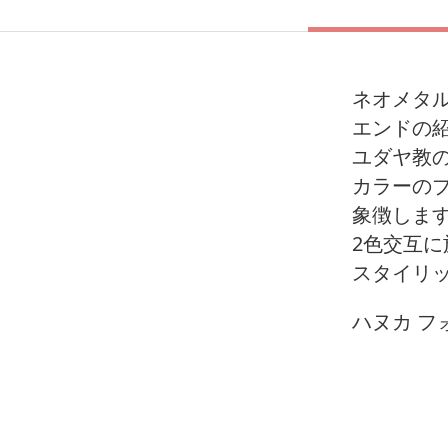
ネオメタル
エンドの
ユダヤ教の
カラーの
象徴しま
2色交互
スタイリ
ハヌカ フ