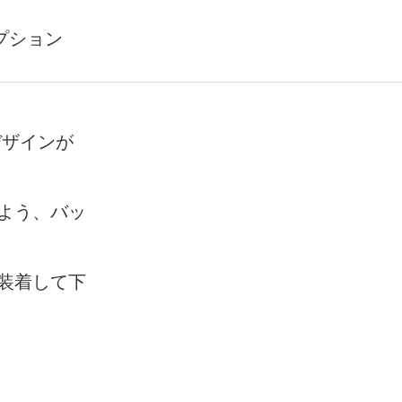
プション
デザインが
よう、バッ
装着して下