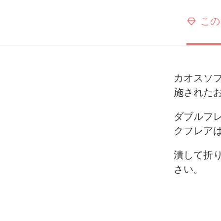
この
カオスソ
施された
ダブルフ
クフレア
潰して折
さい。