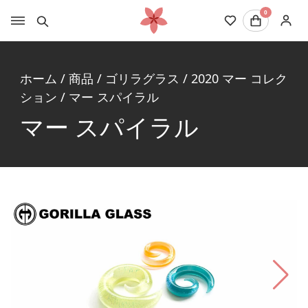
0
ホーム
/
商品
/
ゴリラグラス
/
2020 マー コレク
ション
/
マー スパイラル
マー スパイラル