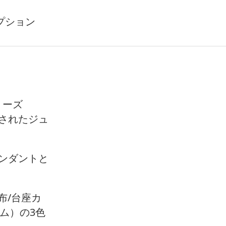
プション
リーズ
されたジュ
ンダントと
布/台座カ
ーム）の3色