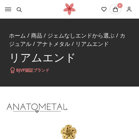
0
ホーム
/
商品
/
ジェムなしエンドから選ぶ
/
カ
ジュアル
/
アナトメタル
/
リアムエンド
リアムエンド
BJVP認証ブランド