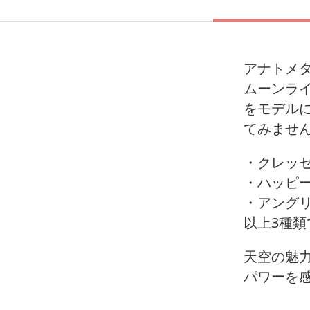
アナトメタ
ムーンラ
をモデル
てみませ
・クレッ
・ハッピ
・アング
以上3種
天空の魅
パワーを