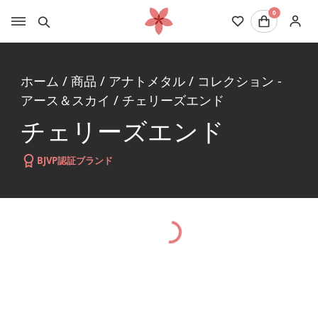
0
ホーム
/
商品
/
アナトメタル
/
コレクション -
アース＆スカイ
/
チェリーズエンド
チェリーズエンド
BJVP認証ブランド