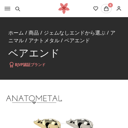
0
ホーム
/
商品
/
ジェムなしエンドから選ぶ
/
ア
ニマル
/
アナトメタル
/
ベアエンド
ベアエンド
BJVP認証ブランド