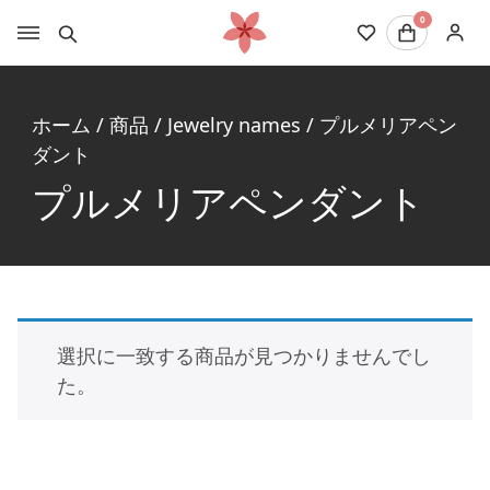
0
ホーム
/
商品
/
Jewelry names
/
プルメリアペン
ダント
プルメリアペンダント
選択に一致する商品が見つかりませんでし
た。