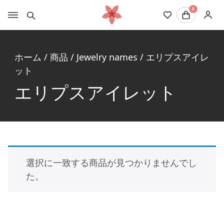
0
ホーム
/
商品
/
Jewelry names
/
エリプスアイレ
ット
エリプスアイレット
選択に一致する商品が見つかりませんでし
た。