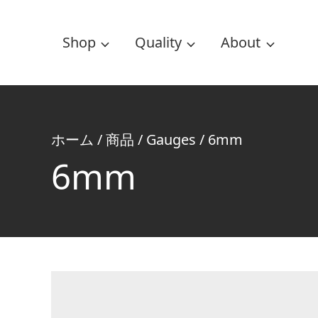
Shop
Quality
About
ホーム
/
商品
/
Gauges
/
6mm
6mm