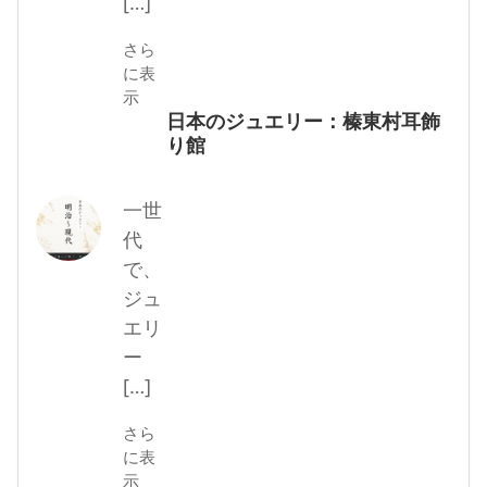
[…]
さら
に表
示
日本のジュエリー：榛東村耳飾
り館
一世
代
で、
ジュ
エリ
ー
[…]
さら
に表
示