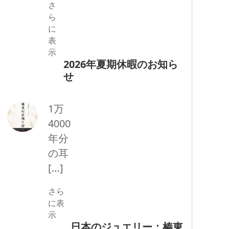
さ
ら
に
表
示
2026年夏期休暇のお知ら
せ
1万
4000
年分
の耳
[…]
さら
に表
示
日本のジュエリー：榛東