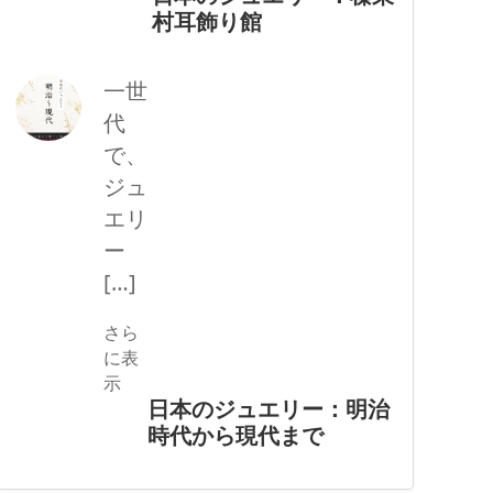
村耳飾り館
一世
代
で、
ジュ
エリ
ー
[…]
さら
に表
示
日本のジュエリー：明治
時代から現代まで