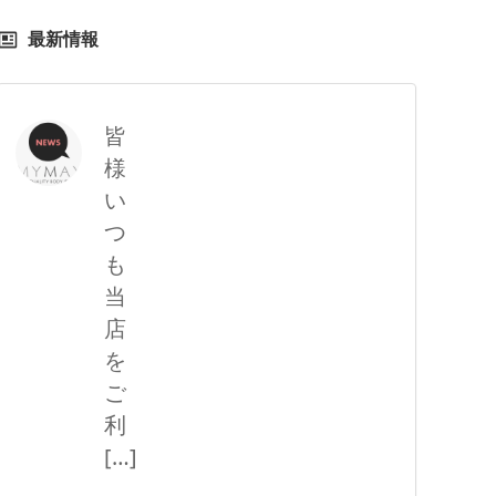
最新情報
皆
様
い
つ
も
当
店
を
ご
利
[…]