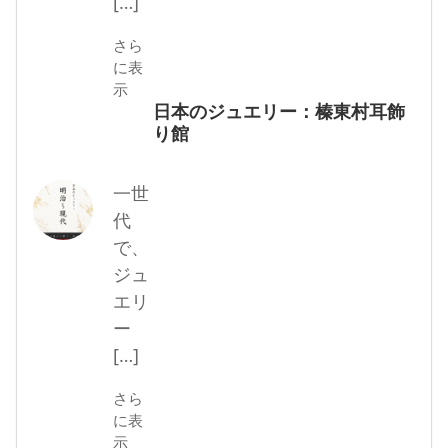
[…]
さら
に表
示
日本のジュエリー：榛東村耳飾
り館
一世
代
で、
ジュ
エリ
ー
[…]
さら
に表
示