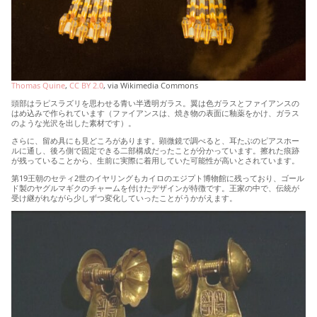
Thomas Quine
,
CC BY 2.0
, via Wikimedia Commons
頭部はラピスラズリを思わせる青い半透明ガラス。翼は色ガラスとファイアンスの
はめ込みで作られています（ファイアンスは、焼き物の表面に釉薬をかけ、ガラス
のような光沢を出した素材です）。
さらに、留め具にも見どころがあります。顕微鏡で調べると、耳たぶのピアスホー
ルに通し、後ろ側で固定できる二部構成だったことが分かっています。擦れた痕跡
が残っていることから、生前に実際に着用していた可能性が高いとされています。
第19王朝のセティ2世のイヤリングもカイロのエジプト博物館に残っており、ゴール
ド製のヤグルマギクのチャームを付けたデザインが特徴です。王家の中で、伝統が
受け継がれながら少しずつ変化していったことがうかがえます。