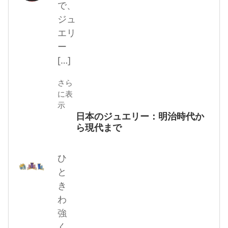
で、
ジュ
エリ
ー
[…]
さら
に表
示
日本のジュエリー：明治時代か
ら現代まで
ひ
と
き
わ
強
く