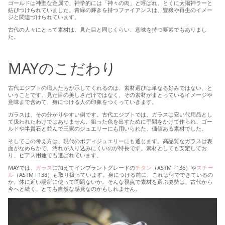
ゴールドは神聖な金属で、神学的には「神々の肉」と呼ばれ、とくに太陽神ラーと
結びつけられていました。青緑の輝きを持つファイアンスは、豊穣や再生のイメー
ジと関連づけられています。
古代の人々にとって素材は、見た目と同じくらい、意味を持つ要素でもありまし
た。
MAYのこだわり
古代エジプトの職人たちが示してくれるのは、素材選びは単なる好みではない、と
いうことです。見た目の美しさだけではなく、その素材がまとっているイメージや
意味まで含めて、身につける人の印象をつくっていきます。
ガラスは、その分かりやすい例です。古代エジプトでは、ガラスは安い代用品とし
て扱われたわけではありません。狙った色を出すために手間をかけて作られ、ゴー
ルドや半貴石と並んで王家のジュエリーにも用いられた、価値ある素材でした。
そしてこの考え方は、現代のボディジュエリーにも通じます。高品質なガラスは表
面がなめらかで、汚れが入り込みにくいのが特長です。素材としても安定してお
り、ピアス用途でも選ばれています。
MAYでは、
ガラス
に加えてインプラントグレードの
チタン
（ASTM F136）や
スチー
ル
（ASTM F138）も取り扱っています。身につける前に、これは何でできているの
か、体に近い場所に使って問題ないか。そんな視点で素材を選ぶ姿勢は、古代から
今へと続く、とても自然な感覚なのかもしれません。