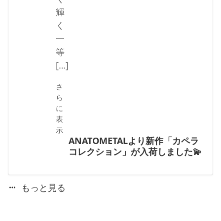
輝
く
一
等
[…]
さ
ら
に
表
示
ANATOMETALより新作「カペラ
コレクション」が入荷しました💫
もっと見る