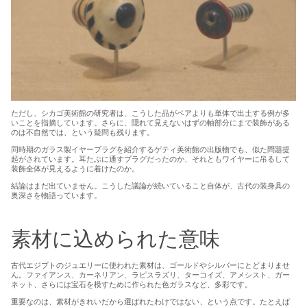
ただし、シカゴ美術館の研究者は、こうした品がペアよりも単体で出土する例が多
いことを指摘しています。さらに、隠れて見えないはずの軸部分にまで装飾がある
のは不自然では、という疑問も残ります。
同時期のガラス製イヤープラグを紹介するゲティ美術館の出版物でも、似た問題提
起がされています。耳たぶに通すプラグだったのか、それともワイヤーに吊るして
装飾全体が見えるように着けたのか。
結論はまだ出ていません。こうした議論が続いていること自体が、古代の装身具の
奥深さを物語っています。
素材に込められた意味
古代エジプトのジュエリーに使われた素材は、ゴールドやシルバーにとどまりませ
ん。ファイアンス、カーネリアン、ラピスラズリ、ターコイズ、アメシスト、ガー
ネット、さらには宝石を模すために作られた色ガラスなど、多彩です。
重要なのは、素材がきれいだから選ばれたわけではない、という点です。たとえば