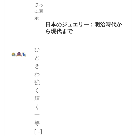
さら
に表
示
日本のジュエリー：明治時代か
ら現代まで
ひ
と
き
わ
強
く
輝
く
一
等
[…]