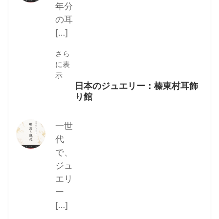
年分
の耳
[…]
さら
に表
示
日本のジュエリー：榛東村耳飾
り館
一世
代
で、
ジュ
エリ
ー
[…]